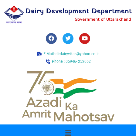
E-Mail: dirdairyvikas@yahoo.co.in
Phone : 05946- 252052