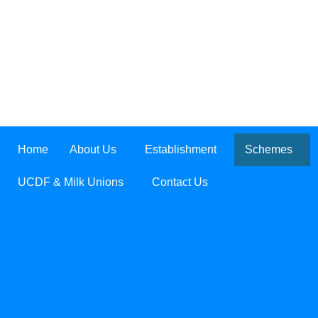
Home
About Us
Establishment
Schemes
UCDF & Milk Unions
Contact Us