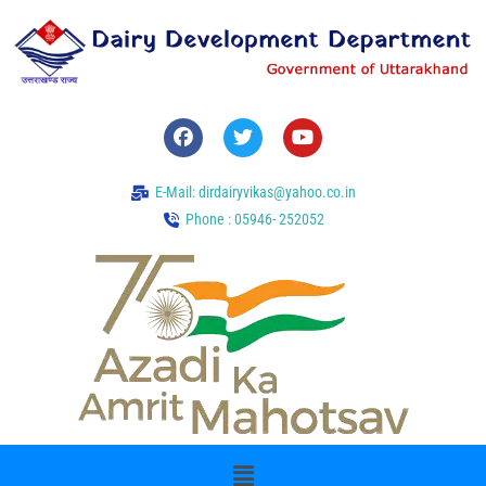
E-Mail: dirdairyvikas@yahoo.co.in
Phone : 05946- 252052