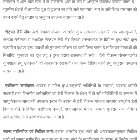
परिवहन में आने वाले व्यय में से राजकीय अंश के रूप में अनुदान उपलब्ध कराया जाता है।
ग्रामीण क्षेत्रों में उत्पादित दूध के ढुलान पर होने वाले यातायात व्यय के अतिरिक्त व्ययभार को
वहन करने हेतु यातायात अनुदान उपलब्ध कराया जाता है।
सैट्रल डेरी लैबः-
डेरी विकास योजना अन्तर्गत दुग्ध उत्पादक सहकारी संघ लालकुआॅ,
जनपद-नैनीताल में स्थापित सेन्ट्रल डेरी लैब जिसमें उत्तराखण्ड के विभिन्न दुग्ध संघों द्वारा
उत्पादित दूध एंव दुग्ध पदार्थों की गुणवत्ता परीक्षण का कार्य किया जाता है ताकि उपभोक्ताओं को
निर्धारित गुणवत्ता का दूध एव्ंा दुग्ध पदार्थ उपलब्ध हो सके। डेरी विकास योजनान्तर्गत
दुग्धशाला हेतु उपकरणों एवं आवश्यक रसायनों तथा अन्य विविध कार्यो हेतु अनुदान उपलब्ध
कराया जाता है।
प्रशिक्षण कार्यक्रमः-
प्रदेश में गठित दुग्ध सहकारी समितियों के सदस्यों, प्रबन्ध कमेटी
सदस्यों तथा विभागीय कर्मचारियों को डेरी विकास के क्षेत्र में हो रही गतिविधियों के सम्बन्ध में
आधुनिकतम जानकारी उपलब्ध कराने के उद्देश्य से डेरी विकास योजना अन्तर्गत राष्ट्रीय डेरी
विकास बोर्ड के विभिन्न प्रशिक्षण केन्द्रों, यथा-जान्धर, पंजाब, आणन्द, गुजरात तथा विभिन्न
डेरी प्रतिष्ठानों में प्रशिक्षण कराया जाता है।
प्लान्ट मशीनरीज एवं सिविल कार्यः
-इसके अन्तर्गत दुग्ध संघों को आवश्यकतानुसाार सिविल
कार्य एवं प्लान्ट मशीनरीज स्थापना मद में दुग्ध संघों के सुदृढीकरण के उद्देश्य से निर्माण कायों